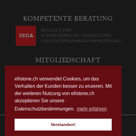
KOMPETENTE BERATUNG
MITGLIEDSCHAFT
ellstone.ch verwendet Cookies, um das
Verhalten der Kunden besser zu eruieren. Mit
Verein Ombudsstelle Finanzdienstleister (OFD)
der weiteren Nutzung von ellstone.ch
Bleicherweg 10, 8002 Zürich |
www.ofdl.ch
akzeptieren Sie unsere
Datenschutzbestimmungen.
mehr erfahren
Verstanden!
Copyright 2026 © Ellstone AG
Footer
Datenschutz
Impressum